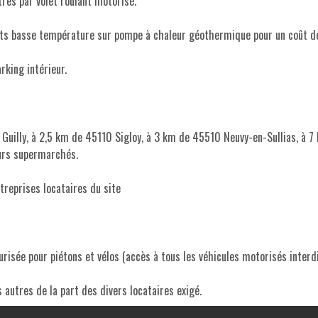
res par volet roulant motorisé.
ts basse température sur pompe à chaleur géothermique pour un coût de
rking intérieur.
Guilly, à 2,5 km de 45110 Sigloy, à 3 km de 45510 Neuvy-en-Sullias, à 
eurs supermarchés.
ntreprises locataires du site
sée pour piétons et vélos (accès à tous les véhicules motorisés interdi
utres de la part des divers locataires exigé.