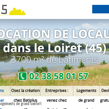
ons
Osez la création
Entreprises :
Logements
Devi
par
chez Batiplus
venez chez
de grand
gratu
Logements de grand confort