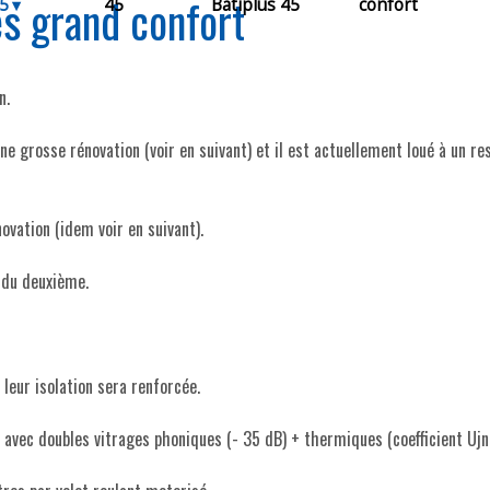
s grand confort
45
45
Batiplus 45
confort
n.
une grosse rénovation (voir en suivant) et il est actuellement loué à un re
vation (idem voir en suivant).
n du deuxième.
 leur isolation sera renforcée.
 avec doubles vitrages phoniques (- 35 dB) + thermiques (coefficient Ujn 